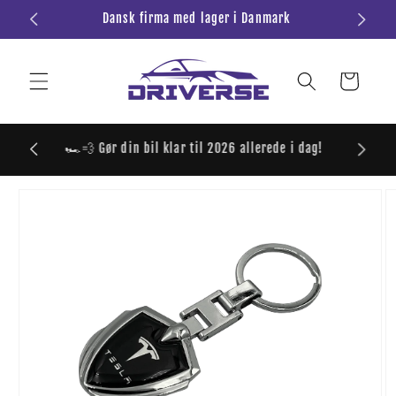
Gå til
Dansk firma med lager i Danmark
Al
innhold
Handlevogn
📦 Gratis 1-3 d. levering på alle ordrer over 699,-
 til
roduktinformasjon