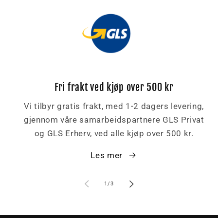
Fri frakt ved kjøp over 500 kr
Vi tilbyr gratis frakt, med 1-2 dagers levering,
gjennom våre samarbeidspartnere GLS Privat
og GLS Erherv, ved alle kjøp over 500 kr.
Les mer
av
1
/
3