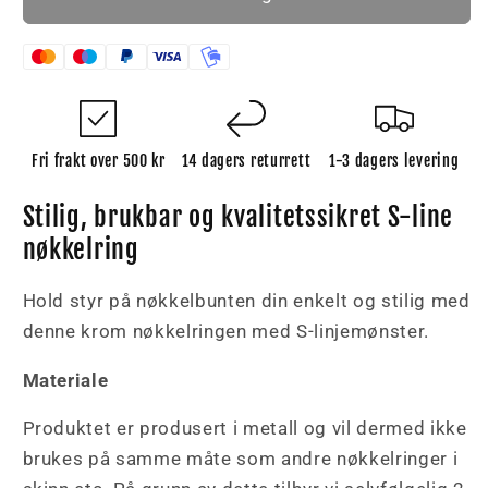
line
line
nøkkelring
nøkkelring
Fri frakt over 500 kr
14 dagers returrett
1-3 dagers levering
Stilig, brukbar og kvalitetssikret S-line
nøkkelring
Hold styr på nøkkelbunten din enkelt og stilig med
denne krom nøkkelringen med S-linjemønster.
Materiale
Produktet er produsert i metall og vil dermed ikke
brukes på samme måte som andre nøkkelringer i