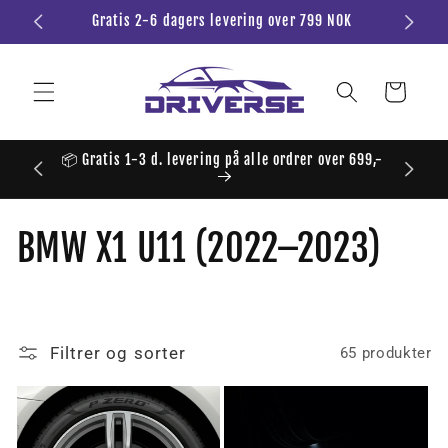
Gå til
Gratis 2-6 dagers levering over 799 NOK
innhold
Handlevogn
📦 Gratis 1-3 d. levering på alle ordrer over 699,-
🏎️💨 
S
BMW X1 U11 (2022–2023)
a
m
Filtrer og sorter
65 produkter
l
i