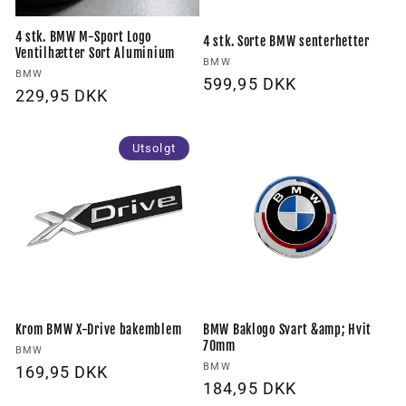
4 stk. BMW M-Sport Logo
4 stk. Sorte BMW senterhetter
Ventilhætter Sort Aluminium
Forhandler:
BMW
Forhandler:
BMW
Vanlig
599,95 DKK
Vanlig
229,95 DKK
pris
pris
Utsolgt
Krom BMW X-Drive bakemblem
BMW Baklogo Svart &amp; Hvit
70mm
Forhandler:
BMW
Forhandler:
BMW
Vanlig
169,95 DKK
Vanlig
184,95 DKK
pris