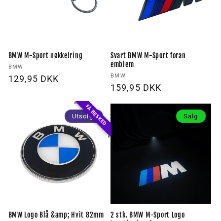
BMW M-Sport nøkkelring
Svart BMW M-Sport foran
emblem
Forhandler:
BMW
Forhandler:
BMW
Vanlig
129,95 DKK
Vanlig
159,95 DKK
pris
pris
FÅ BESKED
Utsolgt
Salg
BMW Logo Blå &amp; Hvit 82mm
2 stk. BMW M-Sport Logo