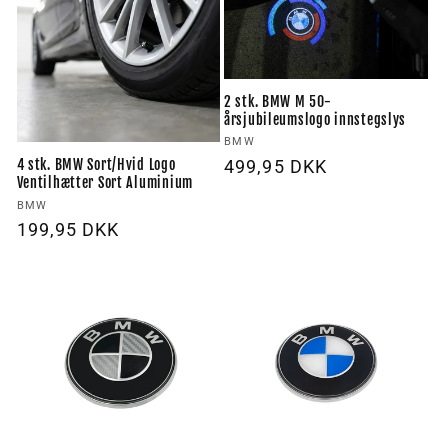
2 stk. BMW M 50-
årsjubileumslogo innstegslys
Forhandler:
BMW
4 stk. BMW Sort/Hvid Logo
Vanlig
499,95 DKK
Ventilhætter Sort Aluminium
pris
Forhandler:
BMW
Vanlig
199,95 DKK
pris