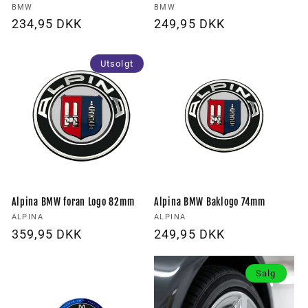
Forhandler:
Forhandler:
BMW
BMW
Vanlig
234,95 DKK
Vanlig
249,95 DKK
pris
pris
Utsolgt
Alpina BMW foran Logo 82mm
Alpina BMW Baklogo 74mm
Forhandler:
Forhandler:
ALPINA
ALPINA
Vanlig
359,95 DKK
Vanlig
249,95 DKK
pris
pris
Salg