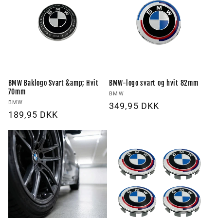
BMW Baklogo Svart &amp; Hvit
BMW-logo svart og hvit 82mm
70mm
Forhandler:
BMW
Forhandler:
BMW
Vanlig
349,95 DKK
Vanlig
189,95 DKK
pris
pris