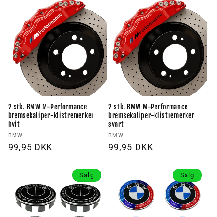
2 stk. BMW M-Performance
2 stk. BMW M-Performance
bremsekaliper-klistremerker
bremsekaliper-klistremerker
hvit
svart
Forhandler:
Forhandler:
BMW
BMW
Vanlig
99,95 DKK
Vanlig
99,95 DKK
pris
pris
Salg
Salg