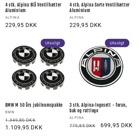
4 stk. Alpina Blå Ventilhætter
4 stk. Alpina Sorte Ventilhætter
Aluminium
Aluminium
Forhandler:
Forhandler:
ALPINA
ALPINA
Vanlig
229,95 DKK
Vanlig
229,95 DKK
pris
pris
Utsolgt
Utsolgt
BMW M 50 års jubileumspakke
3 stk. Alpina-logosett - foran,
bak og rattlogo
Forhandler:
BMW
Forhandler:
ALPINA
Vanlig
Utsalgspris
1.349,80 DKK
Vanlig
Utsalgspris
699,95 DKK
779,85 DKK
pris
1.109,95 DKK
pris