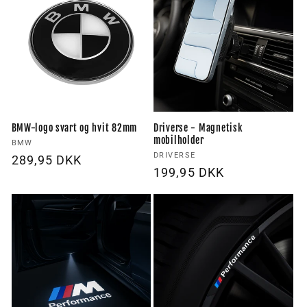
BMW-logo svart og hvit 82mm
Driverse - Magnetisk
mobilholder
Forhandler:
BMW
Forhandler:
DRIVERSE
Vanlig
289,95 DKK
Vanlig
199,95 DKK
pris
pris