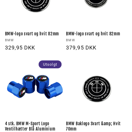
BMW-logo svart og hvit 82mm
BMW-logo svart og hvit 82mm
Forhandler:
Forhandler:
BMW
BMW
Vanlig
329,95 DKK
Vanlig
379,95 DKK
pris
pris
Utsolgt
4 stk. BMW M-Sport Logo
BMW Baklogo Svart &amp; Hvit
Ventilhætter Blå Aluminium
70mm