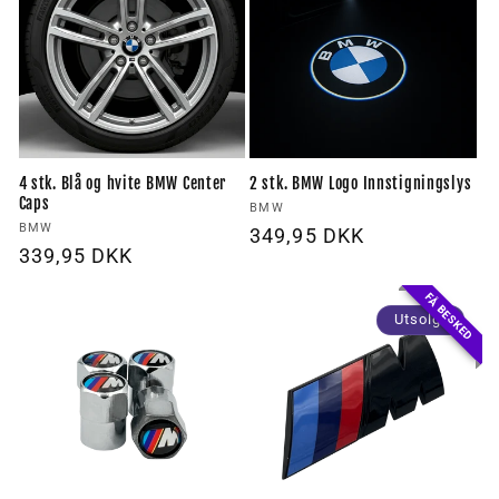
n
g
:
4 stk. Blå og hvite BMW Center
2 stk. BMW Logo Innstigningslys
Caps
Forhandler:
BMW
Forhandler:
BMW
Vanlig
349,95 DKK
Vanlig
339,95 DKK
pris
pris
FÅ BESKED
Utsolgt