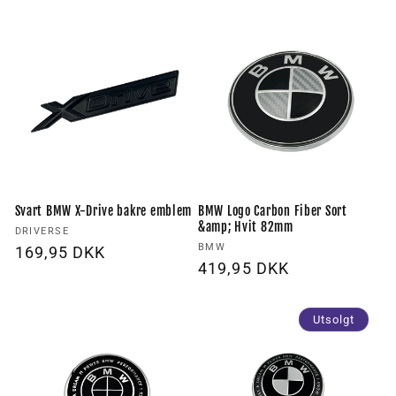
pris
Svart BMW X-Drive bakre emblem
BMW Logo Carbon Fiber Sort
&amp; Hvit 82mm
Forhandler:
DRIVERSE
Forhandler:
BMW
Vanlig
169,95 DKK
Vanlig
419,95 DKK
pris
pris
Utsolgt