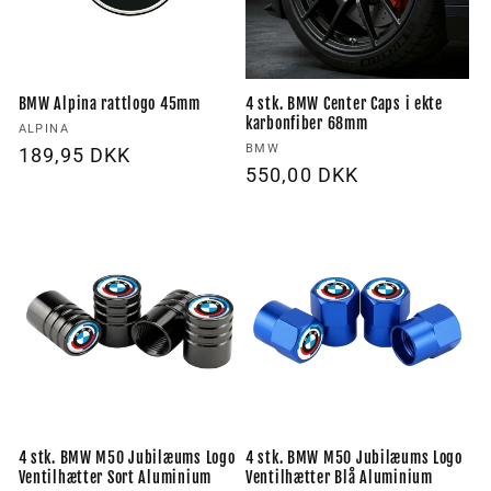
BMW Alpina rattlogo 45mm
4 stk. BMW Center Caps i ekte
karbonfiber 68mm
Forhandler:
ALPINA
Forhandler:
BMW
Vanlig
189,95 DKK
Vanlig
550,00 DKK
pris
pris
4 stk. BMW M50 Jubilæums Logo
4 stk. BMW M50 Jubilæums Logo
Ventilhætter Sort Aluminium
Ventilhætter Blå Aluminium