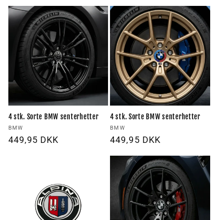
pris
pris
4 stk. Sorte BMW senterhetter
4 stk. Sorte BMW senterhetter
Forhandler:
Forhandler:
BMW
BMW
Vanlig
449,95 DKK
Vanlig
449,95 DKK
pris
pris