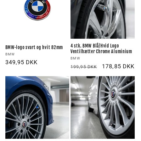
4 stk. BMW Blå/Hvid Logo
BMW-logo svart og hvit 82mm
Ventilhætter Chrome Aluminium
Forhandler:
BMW
Forhandler:
BMW
Vanlig
349,95 DKK
Vanlig
Utsalgspris
178,85 DKK
199,95 DKK
pris
pris