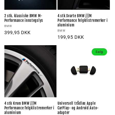
2 stk. klassiske BMW M-
4 stk Svarte BMW ///M
Performance innstegslys
Performance felgklistremerker i
aluminium
Forhandler:
BMW
Forhandler:
BMW
Vanlig
399,95 DKK
Vanlig
199,95 DKK
pris
pris
Salg
4 stk Krom BMW ///M
Universell trådløs Apple
Performance felgklistremerker i
CarPlay- og Android Auto-
aluminium
adapter