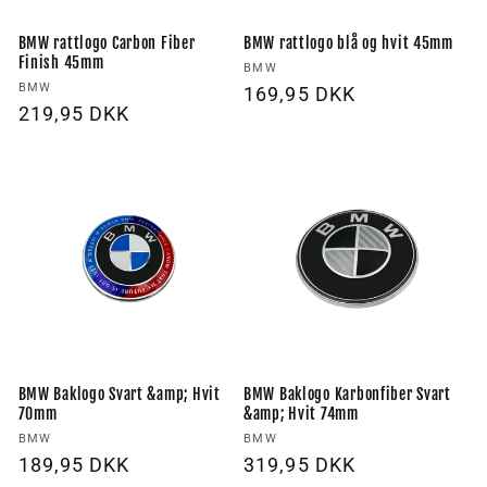
BMW rattlogo Carbon Fiber
BMW rattlogo blå og hvit 45mm
Finish 45mm
Forhandler:
BMW
Forhandler:
BMW
Vanlig
169,95 DKK
Vanlig
219,95 DKK
pris
pris
BMW Baklogo Svart &amp; Hvit
BMW Baklogo Karbonfiber Svart
70mm
&amp; Hvit 74mm
Forhandler:
Forhandler:
BMW
BMW
Vanlig
189,95 DKK
Vanlig
319,95 DKK