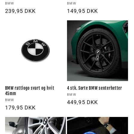
Forhandler:
Forhandler:
BMW
BMW
Vanlig
239,95 DKK
Vanlig
149,95 DKK
pris
pris
BMW rattlogo svart og hvit
4 stk. Sorte BMW senterhetter
45mm
Forhandler:
BMW
Forhandler:
BMW
Vanlig
449,95 DKK
Vanlig
179,95 DKK
pris
pris