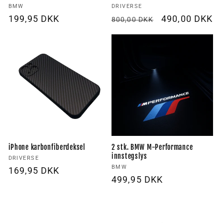
Forhandler:
Forhandler:
BMW
DRIVERSE
Vanlig
199,95 DKK
Vanlig
Utsalgspris
490,00 DKK
800,00 DKK
pris
pris
iPhone karbonfiberdeksel
2 stk. BMW M-Performance
innstegslys
Forhandler:
DRIVERSE
Forhandler:
BMW
Vanlig
169,95 DKK
Vanlig
499,95 DKK
pris
pris