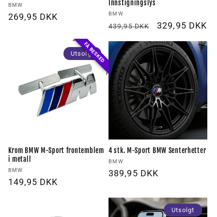
Innstigningslys
Forhandler:
BMW
Forhandler:
BMW
Vanlig
269,95 DKK
Vanlig
Utsalgspris
329,95 DKK
439,95 DKK
pris
pris
FÅ BESKED
Utsolgt
Krom BMW M-Sport frontemblem
4 stk. M-Sport BMW Senterhetter
i metall
Forhandler:
BMW
Forhandler:
BMW
Vanlig
389,95 DKK
Vanlig
149,95 DKK
pris
pris
Utsolgt