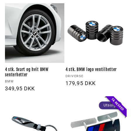
pris
4 stk. Svart og hvit BMW
4 stk. BMW logo ventilhetter
senterhetter
Forhandler:
DRIVERSE
Forhandler:
BMW
Vanlig
179,95 DKK
Vanlig
349,95 DKK
pris
pris
FÅ BESKED
Utsolgt