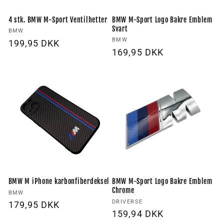
4 stk. BMW M-Sport Ventilhetter
BMW M-Sport Logo Bakre Emblem
Svart
Forhandler:
BMW
Forhandler:
BMW
Vanlig
199,95 DKK
Vanlig
169,95 DKK
pris
pris
BMW M iPhone karbonfiberdeksel
BMW M-Sport Logo Bakre Emblem
Chrome
Forhandler:
BMW
Forhandler:
DRIVERSE
Vanlig
179,95 DKK
Vanlig
159,94 DKK
pris