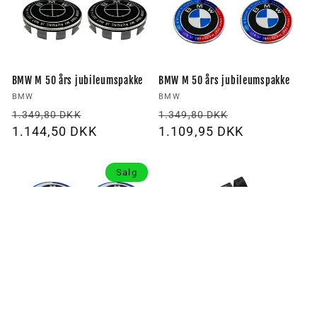
BMW M 50 års jubileumspakke
BMW M 50 års jubileumspakke
Forhandler:
Forhandler:
BMW
BMW
Vanlig
Utsalgspris
Vanlig
Utsalgspris
1.349,80 DKK
1.349,80 DKK
pris
1.144,50 DKK
pris
1.109,95 DKK
Salg
BMW M 50-års jubileumspakke
2 stk Svart BMW M-Sport logo