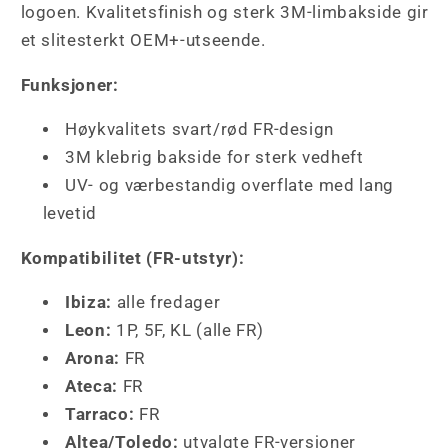
logoen. Kvalitetsfinish og sterk 3M-limbakside gir
et slitesterkt OEM+-utseende.
Funksjoner:
Høykvalitets svart/rød FR-design
3M klebrig bakside for sterk vedheft
UV- og værbestandig overflate med lang
levetid
Kompatibilitet (FR-utstyr):
Ibiza:
alle fredager
Leon:
1P, 5F, KL (alle FR)
Arona:
FR
Ateca:
FR
Tarraco:
FR
Altea/Toledo:
utvalgte FR-versjoner