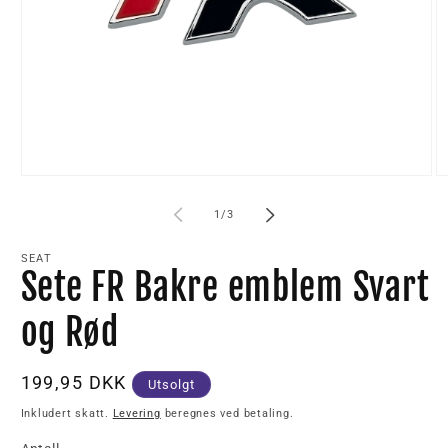
av
1
/
3
SEAT
Sete FR Bakre emblem Svart
og Rød
Vanlig
199,95 DKK
Utsolgt
pris
Inkludert skatt.
Levering
beregnes ved betaling.