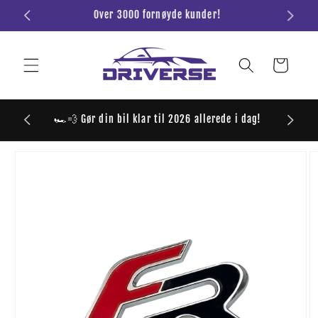
Gå til
Over 3000 fornøyde kunder!
Gra
innhold
Handlevogn
ver 699,-
🏎️💨 Gør din bil klar til 2026 allerede i dag!
 til
roduktinformasjon