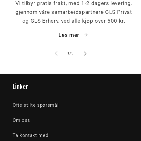
Vi tilbyr gratis frakt, med 1-2 dagers levering,
gjennom våre samarbeidspartnere GLS Privat
og GLS Erherv, ved alle kjøp over 500 kr.
Les mer
av
1
/
3
Linker
Ofte stilte spørsmål
Om oss
Ta kontakt med