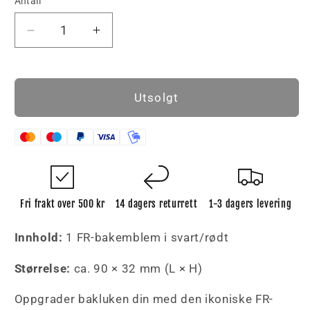
Antall
Reduser
Øk
antallet
antallet
for
for
Sete
Sete
Utsolgt
FR
FR
Bakre
Bakre
emblem
emblem
Svart
Svart
og
og
Rød
Rød
Fri frakt over 500 kr
14 dagers returrett
1-3 dagers levering
Innhold:
1 FR-bakemblem i svart/rødt
Størrelse:
ca. 90 × 32 mm (L × H)
Oppgrader bakluken din med den ikoniske FR-