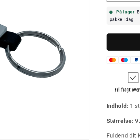
antallet
for
På lager.
B
Mercede
pakke i dag
AMG
Nøglering
Fri fragt ove
Indhold:
1 st
Størrelse:
9
Fuldend dit