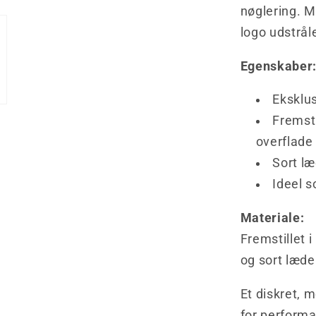
nøglering. M
logo udstrål
Egenskaber
Eksklu
Fremsti
overflade
Sort læ
Ideel s
Materiale:
Fremstillet 
og sort læde
Et diskret, 
for perform