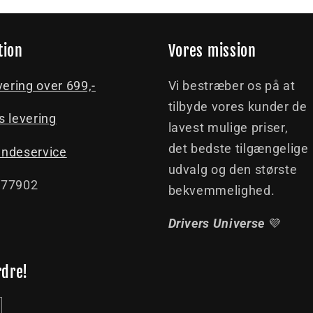
tion
Vores mission
vering over 699,-
Vi bestræber os på at
tilbyde vores kunder de
s levering
lavest mulige priser,
det bedste tilgængelige
undeservice
udvalg og den største
077902
bekvemmelighed.
Drivers Universe
💜
rdre!