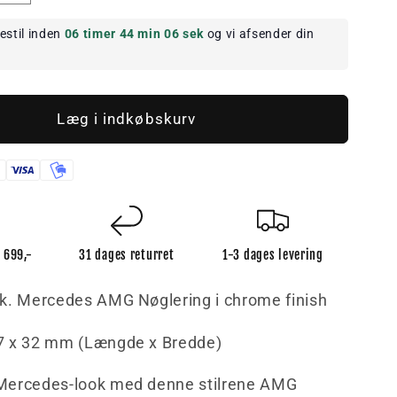
antallet
for
estil inden
06 timer
44 min
06 sek
og vi afsender din
s
Mercedes
AMG
Nøglering
Læg i indkøbskurv
r 699,-
31 dages returret
1-3 dages levering
k. Mercedes AMG Nøglering i chrome finish
7 x 32 mm (Længde x Bredde)
 Mercedes-look med denne stilrene AMG