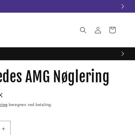
Log
Indkøbskurv
ind
des AMG Nøglering
s
K
ring
beregnes ved betaling.
Øg