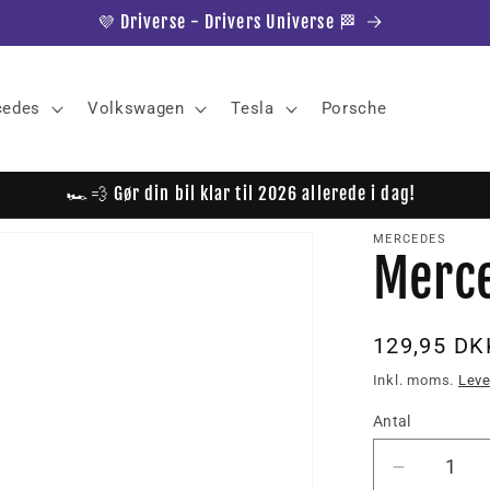
💜 Driverse - Drivers Universe 🏁
cedes
Volkswagen
Tesla
Porsche
🏎️💨 Gør din bil klar til 2026 allerede i dag!
MERCEDES
Merce
Normalpri
129,95 DK
Inkl. moms.
Leve
Antal
Reducer