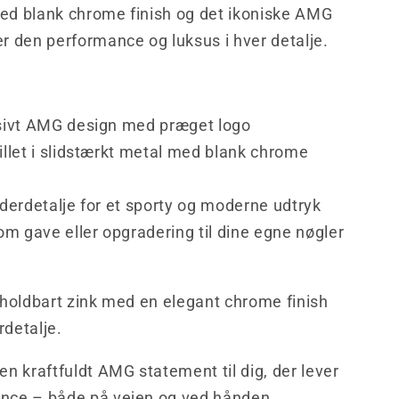
ed blank chrome finish og det ikoniske AMG
er den performance og luksus i hver detalje.
:
sivt AMG design med præget logo
llet i slidstærkt metal med blank chrome
derdetalje for et sporty og moderne udtryk
om gave eller opgradering til dine egne nøgler
i holdbart zink med en elegant chrome finish
rdetalje.
men kraftfuldt AMG statement til dig, der lever
ance – både på vejen og ved hånden.