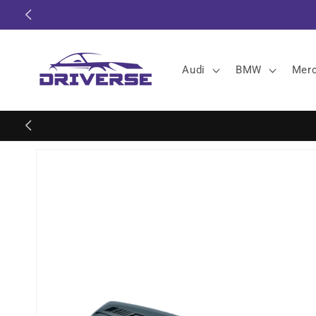
Gå til
indhold
Audi
BMW
Mer
Gå til
produktoplysninger