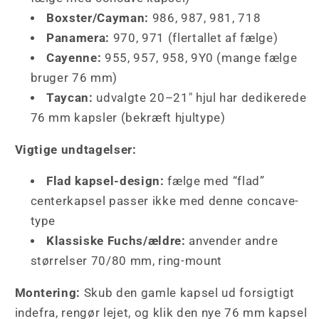
Boxster/Cayman:
986, 987, 981, 718
Panamera:
970, 971 (flertallet af fælge)
Cayenne:
955, 957, 958, 9Y0 (mange fælge
bruger 76 mm)
Taycan:
udvalgte 20–21" hjul har dedikerede
76 mm kapsler (bekræft hjultype)
Vigtige undtagelser:
Flad kapsel-design:
fælge med “flad”
centerkapsel passer ikke med denne concave-
type
Klassiske Fuchs/ældre:
anvender andre
størrelser 70/80 mm, ring-mount
Montering:
Skub den gamle kapsel ud forsigtigt
indefra, rengør lejet, og klik den nye 76 mm kapsel