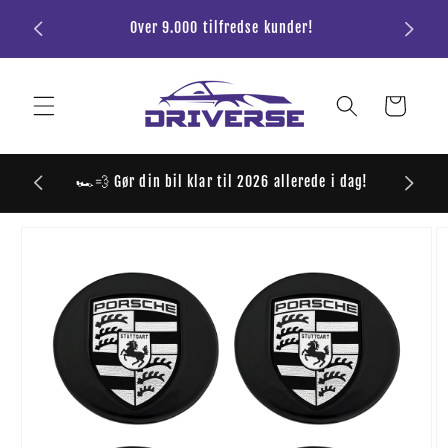
Gå til
Over 9.000 tilfredse kunder!
G
indhold
Indkøbskurv
ver 699,-
🏎️💨 Gør din bil klar til 2026 allerede i dag!
 til
roduktoplysninger