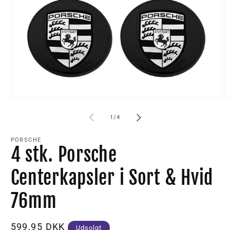
af
1
/
4
PORSCHE
4 stk. Porsche
Centerkapsler i Sort & Hvid
76mm
Normalpris
599,95 DKK
Udsolgt