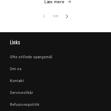
Læs mere
af
1
/
3
Links
Ofte stillede spørgsmål
Om os
Kontakt
Servicevilkår
Refusionspolitik