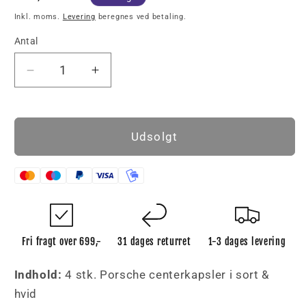
Inkl. moms.
Levering
beregnes ved betaling.
Antal
Reducer
Øg
antallet
antallet
for
for
4
4
Udsolgt
stk.
stk.
Porsche
Porsche
Centerkapsler
Centerkapsler
i
i
Sort
Sort
&amp;
&amp;
Hvid
Hvid
Fri fragt over 699,-
31 dages returret
1-3 dages levering
76mm
76mm
Indhold:
4 stk. Porsche centerkapsler i sort &
hvid