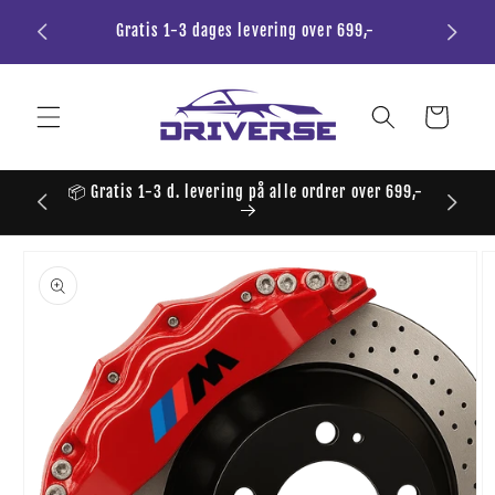
Gå til
Gratis 1-3 dages levering over 699,-
💜
indhold
Indkøbskurv
📦 Gratis 1-3 d. levering på alle ordrer over 699,-
🏎️💨 
 til
roduktoplysninger