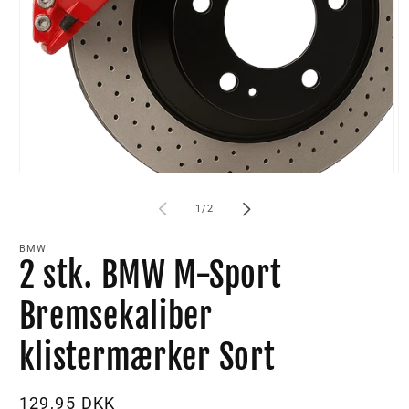
Åbn
Å
mediet
m
1
2
af
1
/
2
i
i
modus
m
BMW
2 stk. BMW M-Sport
Bremsekaliber
klistermærker Sort
Normalpris
129,95 DKK