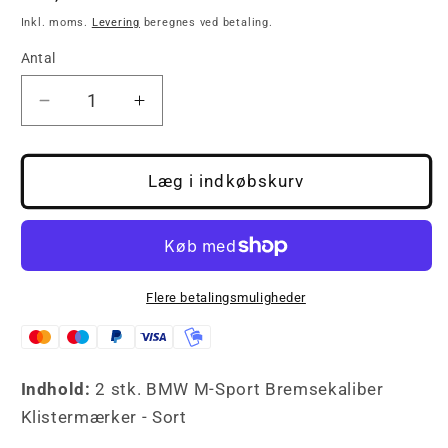
Inkl. moms.
Levering
beregnes ved betaling.
Antal
Reducer
Øg
antallet
antallet
for
for
2
2
Læg i indkøbskurv
stk.
stk.
BMW
BMW
M-
M-
Sport
Sport
Bremsekaliber
Bremsekaliber
Flere betalingsmuligheder
klistermærker
klistermærker
Sort
Sort
Indhold:
2 stk. BMW M-Sport Bremsekaliber
Klistermærker - Sort